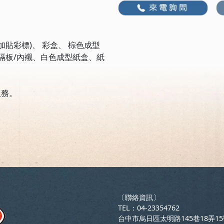
們
貼彩標)、 彩盒、 棕色成型
隔板/內襯、白色成型紙盒、紙
服務。
〔聯絡資訊〕
TEL：04-23354762
台中市烏日區太明路145巷18弄1